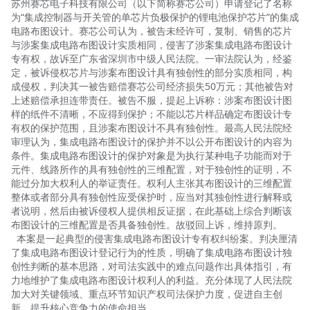
苏州赛芯电子科技有限公司（以下简称赛芯公司）申请登记了名称
为“集成控制器与开关管的单芯片负极保护的锂电池保护芯片”的集成
电路布图设计。赛芯公司认为，被告未经许可，复制、销售的芯片
与涉案集成电路布图设计实质相同，侵害了涉案集成电路布图设计
专有权，故诉至广东省深圳市中级人民法院。一审法院认为，经鉴
定，被诉侵权芯片与涉案布图设计具有独创性的部分实质相同，构
成侵权，判决其一被告赔偿赛芯公司经济损失50万元；其他被告对
上述赔偿承担连带责任。被告不服，提起上诉称：涉案布图设计图
样的纸件不清晰，不应得到保护；不能以芯片样品确定布图设计专
有权的保护范围，且涉案布图设计不具有独创性。最高人民法院经
审理认为，集成电路布图设计的保护并不以公开布图设计的内容为
条件。集成电路布图设计的保护对象是为执行某种电子功能而对于
元件、线路所作的具有独创性的三维配置，对于独创性的证明，不
能过分加大权利人的举证责任。权利人主张其布图设计的三维配置
整体或者部分具有独创性应受保护时，应当对其独创性进行解释或
者说明，然后由被诉侵权人提供相反证据，在此基础上综合判断该
布图设计的三维配置是否具备独创性。故驳回上诉，维持原判。
本案是一起典型的侵害集成电路布图设计专有权纠纷案。判决厘清
了集成电路布图设计登记行为的性质，明确了集成电路布图设计独
创性判断的基本思路，对司法实践中的难点问题作出具体指引，有
力地维护了集成电路布图设计权利人的利益。充分体现了人民法院
加大对关键领域、重点环节知识产权司法保护力度，促进自主创
新，提升核心竞争力的使命担当。