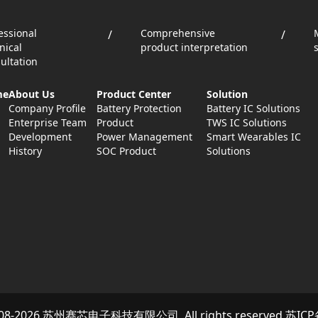
essional
Comprehensive
/
/
nical
product interpretation
ultation
me
About Us
Product Center
Solution
Company Profile
Battery Protection
Battery IC Solutions
Enterprise Team
Product
TWS IC Solutions
Development
Power Management
Smart Wearables IC
History
SOC Product
Solutions
2008-2026 苏州赛芯电子科技有限公司 .All rights reserved
苏ICP