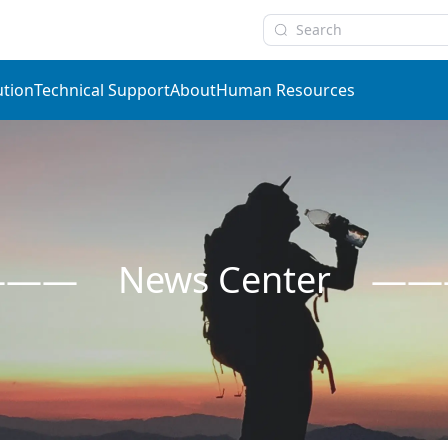
ution
Technical Support
About
Human Resources
News Center