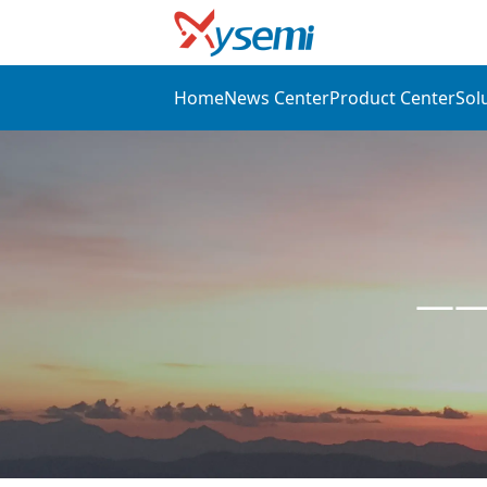
Home
News Center
Product Center
Sol